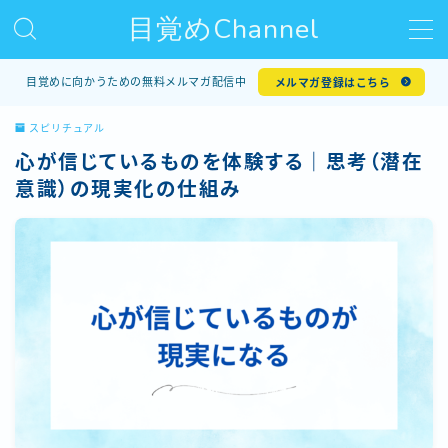
目覚めChannel
MENU
目覚めに向かうための無料メルマガ配信中
メルマガ登録はこちら
スピリチュアル
プロフィール
心が信じているものを体験する｜思考（潜在
意識）の現実化の仕組み
個人セッション
メルマガ登録
メール相談サービス
ブログ一覧
Note（コラム）